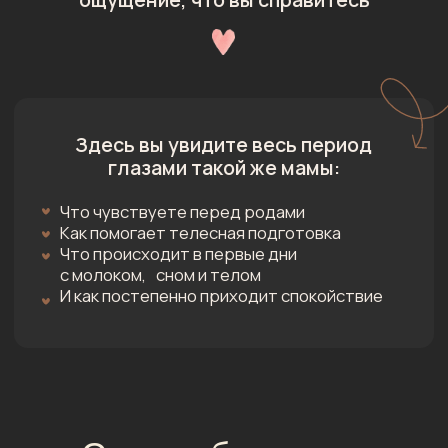
Хотите
наладить грудное вскармливание
и получить
реальную поддержку
Уже
имеете сложный опыт первых
родов
и хотите всё сделать иначе
Просто
любите честные истории,
где можно узнать себя
9 серий по 15-20 минут
От подготовки к родам
до первых двух недель
с малышом
Каждая серия даёт знания, которые
можно применить в своих родах