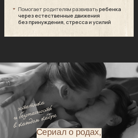
К родам нельзя
подготовиться
на 100%
Достаточно увидеть, как
это бывает на самом деле.
Эта история не учит
и не пугает: она даёт
ответы на ваши вопросы
и помогает выдохнуть
Открыть первую серию