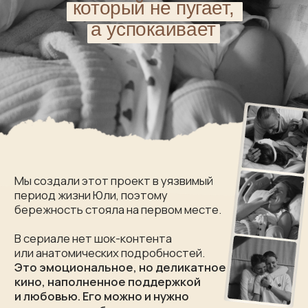
Если у вас
остались вопросы,
задайте их команде поддержки
задать вопрос
Договор оферты
Политика обработки персональных данных
Согласие на обработку персональных данных
Согласие на получение рассылок
ИП: Кацман Полина Вадимовна
ИНН: 270000234376
ОГРН: 322270000005192
РФ, г. Хабаровск, ул. Демьяна
Бедного, д. 27, кв. 165