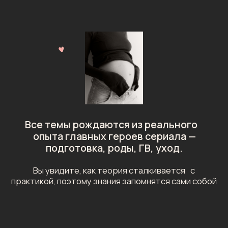
Полина Кацман-Грин
Специалист
по когнитивному
и физическому развитию детей (0–3 года)
Автор обучающих программ,
которые
прошли
более 30 000 родителей
Автор книги
о честном родительстве
«Искренне я»
Дипломированный эксперт
по двигательному развитию младенцев
(обучалась в First Step, Израиль)