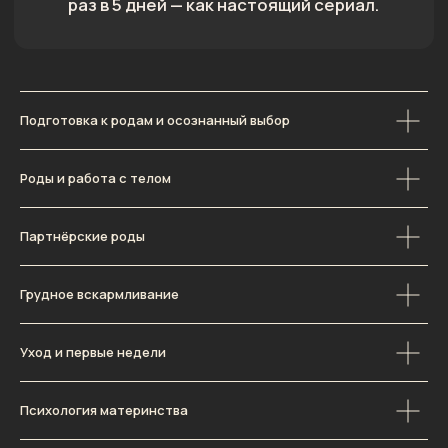
Натали Демченко
Подготовка к родам и осознанный выбор
Акушерка
с медицинским образованием
Более 5 лет
проработала
в государственном роддоме
Роды и работа с телом
Лично приняла
более 500 родов
После собственного тяжёлого опыта первых
Партнёрские роды
родов
сопровождает только мягкие роды
Ведет
телесную подготовку дыхание,
ребозо, работа с болью
Грудное вскармливание
Помогает прожить схватки и роды
без медицинских вмешательств
Уход и первые недели
без показаний
Психология материнства