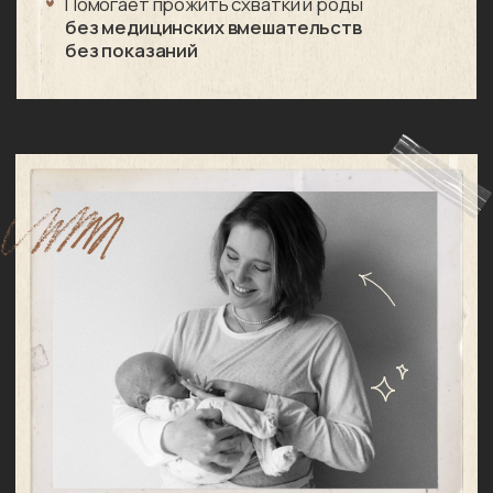
Все 9 серий
Доступ на 2 года
Просмотр с телефона, планшета
и компьютера
Памятка «План мягких родов»
доступ к 9 сериям открывается сразу
после оплаты
7 900₽
Получить доступ