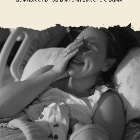
советы
форумы
курсы
бабушек
противоречивые
мнения врачей
и за всем этим легко потерять главное —
ощущение, что вы справитесь
Здесь вы увидите весь период
глазами такой же мамы:
Что чувствуете перед родами
Как помогает телесная подготовка
Что происходит в первые дни
с молоком, сном и телом
И как постепенно приходит спокойствие