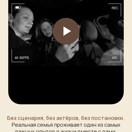
Если вы ждёте малыша,
на вас сейчас обрушился
океан информации