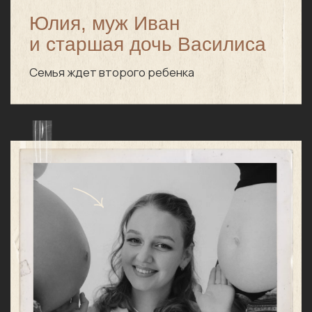
Мы создали этот проект в уязвимый
период жизни Юли, поэтому
бережность стояла на первом месте.
В сериале нет шок-контента
или анатомических подробностей.
Это эмоциональное, но деликатное
кино, наполненное поддержкой
и любовью. Его можно и нужно
смотреть, чтобы настроиться
на мягкий опыт.
Эта история тронула даже
тех, кто работал над ней.
«Вся моя команда плакала на твоих родах.
Рождение жизни, когда ты наблюдаешь за этим