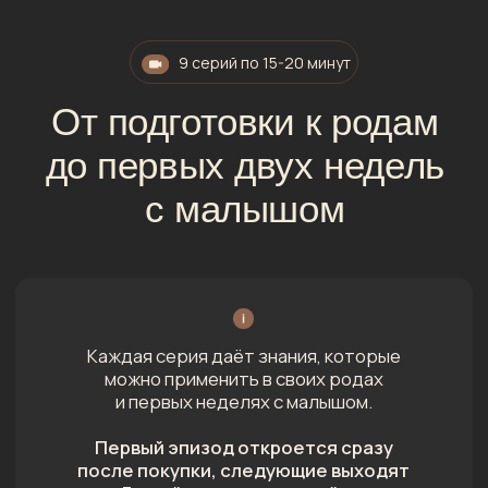
Юлия, муж Иван
и старшая дочь Василиса
Семья ждет второго ребенка