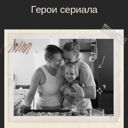
Работает на стыке
нейрофизиологии,
сенсорной интеграции и метода
Фельденкрайза
Помогает родителям развивать
ребенка
через естественные движения
без принуждения, стресса и усилий
Сериал о родах,
который не пугает,
а успокаивает